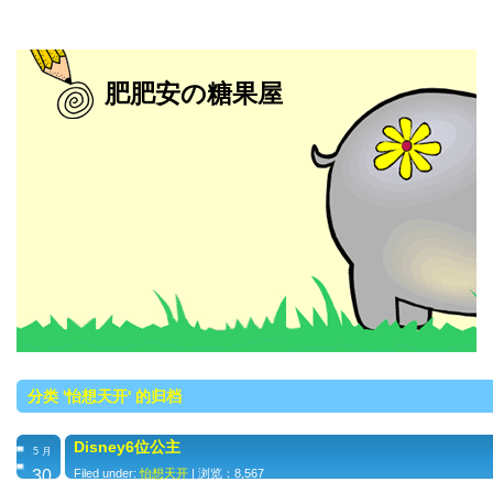
肥肥安の糖果屋
分类 '怡想天开' 的归档
Disney6位公主
5 月
30
Filed under:
怡想天开
| 浏览：8,567