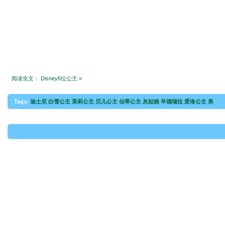
阅读全文： Disney6位公主 »
Tags:
迪士尼 白雪公主 茉莉公主 贝儿公主 仙蒂公主 灰姑娘 辛德瑞拉 爱洛公主 美
人鱼 美女与野兽 七个小矮人 城堡 童话