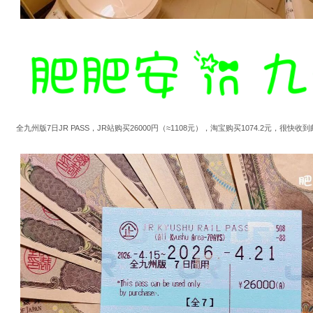
全九州版7日JR PASS，JR站购买26000円（≈1108元），淘宝购买1074.2元，很快