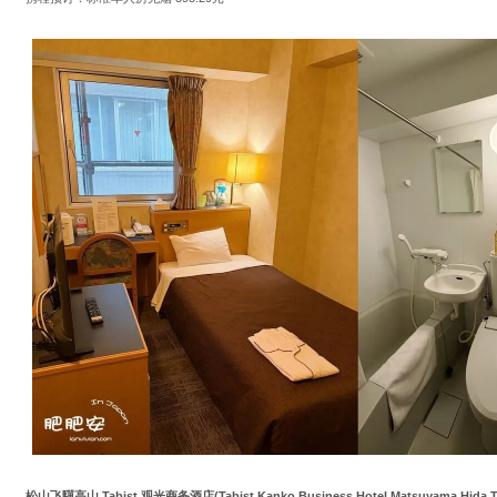
松山飞驒高山 Tabist 观光商务酒店(Tabist Kanko Business Hotel Matsuyama Hida T