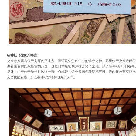
楠神社（佐贺八幡宫
）
龙造寺八幡宫位于县厅的正北方，可谓是佐贺市中心的镇守之神。元贝位于龙造寺氏的
供着镰仓鹤岡八幡宫的分灵，也是日本最初祭拜楠公父子之地。除了每年4月15日春祭、
祭外，由于位于氏子町区这一市中心地带，还会参与各种祭祀节日。寺内还收藏有怀抱
及婴孩的安康，所以各种守护物件也颇有人气。