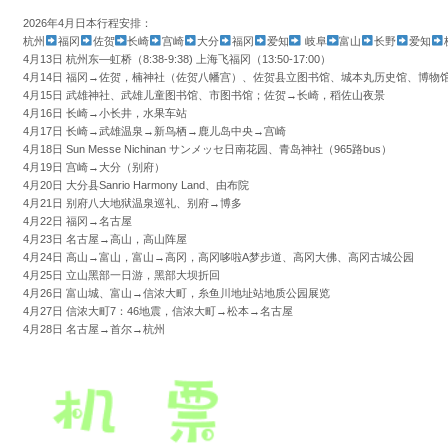
2026年4月日本行程安排：
杭州
福冈
佐贺
长崎
宫崎
大分
福冈
爱知
岐阜
富山
长野
爱知
4月13日 杭州东—虹桥（8:38-9:38) 上海飞福冈（13:50-17:00）
4月14日 福冈→佐贺，楠神社（佐贺八幡宫）、佐贺县立图书馆、城本丸历史馆、博物
4月15日 武雄神社、武雄儿童图书馆、市图书馆；佐贺→长崎，稻佐山夜景
4月16日 长崎→小长井，水果车站
4月17日 长崎→武雄温泉→新鸟栖→鹿儿岛中央→宫崎
4月18日 Sun Messe Nichinan サンメッセ日南花园、青岛神社（965路bus）
4月19日 宫崎→大分（别府）
4月20日 大分县Sanrio Harmony Land、由布院
4月21日 别府八大地狱温泉巡礼、别府→博多
4月22日 福冈→名古屋
4月23日 名古屋→高山，高山阵屋
4月24日 高山→富山，富山→高冈，高冈哆啦A梦步道、高冈大佛、高冈古城公园
4月25日 立山黑部一日游，黑部大坝折回
4月26日 富山城、富山→信浓大町，糸鱼川地址站地质公园展览
4月27日 信浓大町7：46地震，信浓大町→松本→名古屋
4月28日 名古屋→首尔→杭州