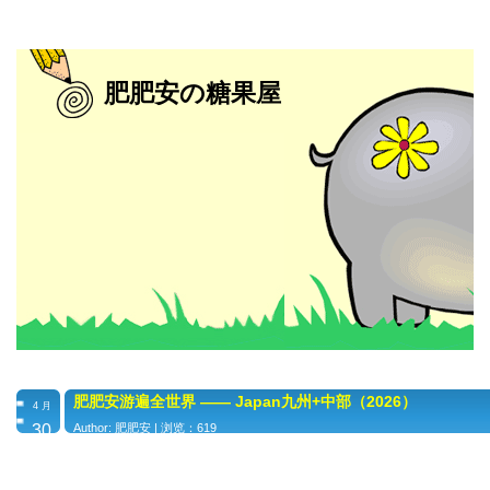
肥肥安の糖果屋
肥肥安游遍全世界 —— Japan九州+中部（2026）
4 月
30
Author: 肥肥安 | 浏览：619