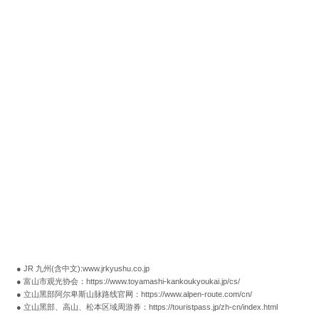
● JR 九州(含中文):www.jrkyushu.co.jp
● 富山市观光协会：https://www.toyamashi-kankoukyoukai.jp/cs/
● 立山黑部阿尔卑斯山脉路线官网：https://www.alpen-route.com/cn/
● 立山黑部、高山、松本区域周游券：https://touristpass.jp/zh-cn/index.html