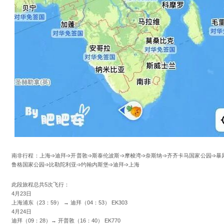
南非行程：上海➩迪拜➩开普敦➩斯泰伦波斯➩摩梭湾➩奈斯纳➩齐齐卡马国家公园➩暴
鲁格国家公园➩比勒陀利亚➩约翰内斯堡➩迪拜➩上海
此段旅程总共5次飞行：
4月23日
上海浦东（23：59） → 迪拜（04：53） EK303
4月24日
迪拜（09：28）→ 开普敦（16：40） EK770