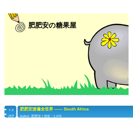
肥肥安の糖果屋
肥肥安游遍全世界 —— South Africa
5 月
07
Author: 肥肥安 | 浏览：1,476