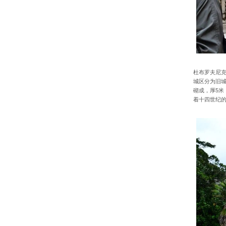
杜布罗夫尼克
城区分为旧
砌成，厚5米
着十四世纪