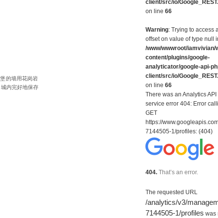
client/src/io/Google_REST
on line
66
Warning
: Trying to access 
offset on value of type null i
/www/wwwroot/iamvivian/
content/plugins/google-
analyticator/google-api-ph
client/src/io/Google_REST
城堡的墙用花岗岩
on line
66
。城内完好地保存
There was an Analytics API
service error 404: Error call
GET
https://www.googleapis.co
7144505-1/profiles: (404)
404.
That’s an error.
The requested URL
/analytics/v3/manage
7144505-1/profiles
was 