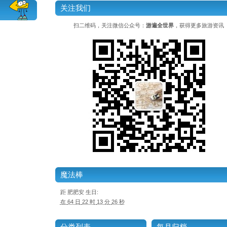
关注我们
扫二维码，关注微信公众号：
游遍全世界
，获得更多旅游资讯
魔法棒
距 肥肥安 生日
:
在
64 日
22 时
13 分
25 秒
分类列表
每月归档