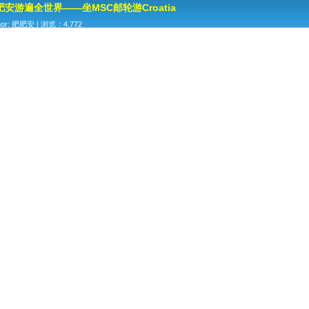
肥安游遍全世界——坐MSC邮轮游Croatia
hor: 肥肥安 | 浏览：4,772