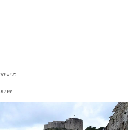
杜布罗夫尼克
离海边很近