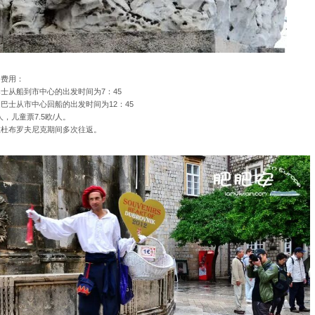
务费用：
士从船到市中心的出发时间为7：45
巴士从市中心回船的出发时间为12：45
人，儿童票7.5欧/人。
在杜布罗夫尼克期间多次往返。