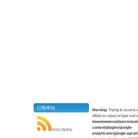
订阅本站
Warning
: Trying to access 
offset on value of type null i
/www/wwwroot/iamvivian/
content/plugins/google-
RSS订阅本站
analyticator/google-api-ph