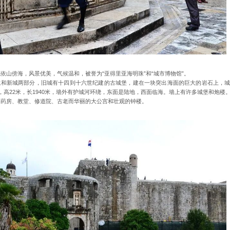
依山傍海，风景优美，气候温和，被誉为“亚得里亚海明珠”和“城市博物馆”。
城和新城两部分，旧城有十四到十六世纪建的古城堡，建在一块突出海面的巨大的岩石上，
，高22米，长1940米，墙外有护城河环绕，东面是陆地，西面临海。墙上有许多城堡和炮楼
的药房、教堂、修道院、古老而华丽的大公宫和壮观的钟楼。