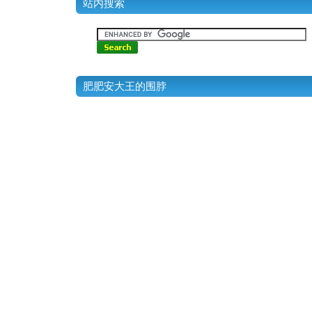
站内搜索
肥肥安大王的围脖