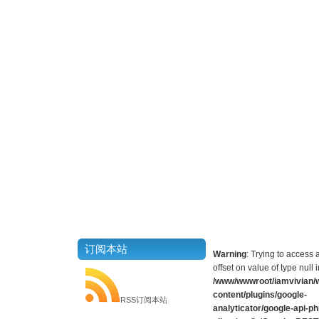
订阅本站
Warning
: Trying to access 
offset on value of type null i
/www/wwwroot/iamvivian/
content/plugins/google-
RSS订阅本站
analyticator/google-api-ph