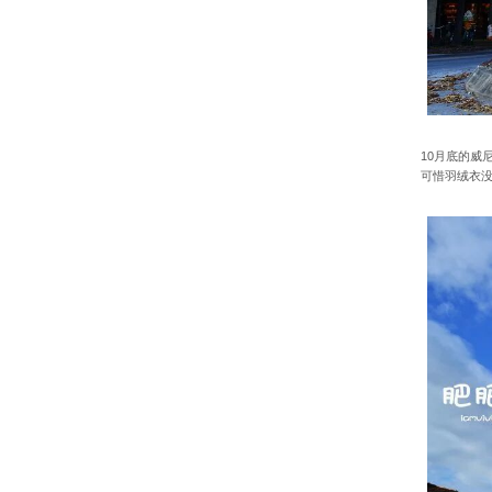
10月底的威
可惜羽绒衣