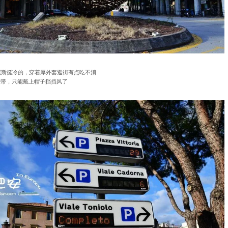
尼斯挺冷的，穿着厚外套逛街有点吃不消
没带，只能戴上帽子挡挡风了