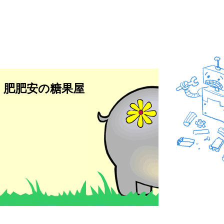
肥肥安の糖果屋