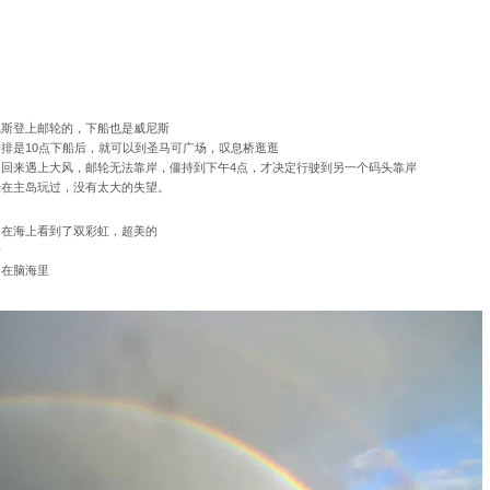
尼斯登上邮轮的，下船也是威尼斯
排是10点下船后，就可以到圣马可广场，叹息桥逛逛
回来遇上大风，邮轮无法靠岸，僵持到下午4点，才决定行驶到另一个码头靠岸
经在主岛玩过，没有太大的失望。
，在海上看到了双彩虹，超美的
录
印在脑海里