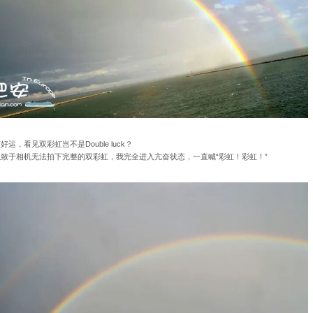
运，看见双彩虹岂不是Double luck？
致于相机无法拍下完整的双彩虹，我完全进入亢奋状态，一直喊“彩虹！彩虹！”