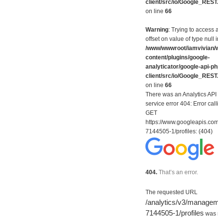
client/src/io/Google_REST
on line
66
Warning
: Trying to access 
offset on value of type null i
/www/wwwroot/iamvivian/
content/plugins/google-
analyticator/google-api-ph
client/src/io/Google_REST
on line
66
There was an Analytics API
service error 404: Error call
GET
https://www.googleapis.co
7144505-1/profiles: (404)
404.
That’s an error.
The requested URL
/analytics/v3/manage
7144505-1/profiles
was 