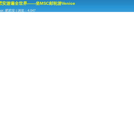
肥安游遍全世界——坐MSC邮轮游Venice
hor: 肥肥安 | 浏览：4,047