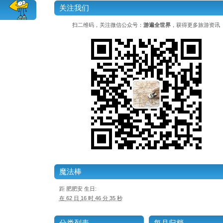
关注我们
扫二维码，关注微信公众号：
游遍全世界
，获得更多旅游资讯
魔法棒
距 肥肥安 生日
:
在
62 日
16 时
46 分
34 秒
分类列表
每月归档