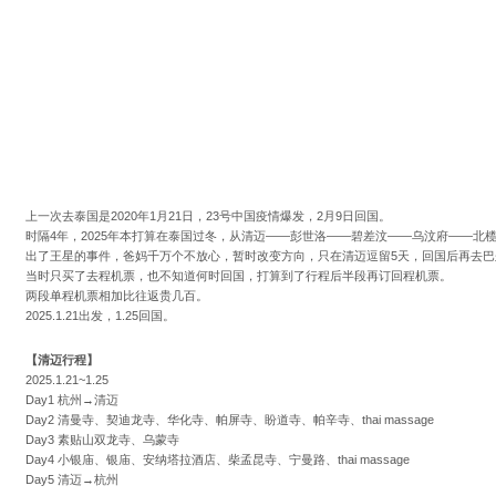
上一次去泰国是2020年1月21日，23号中国疫情爆发，2月9日回国。
时隔4年，2025年本打算在泰国过冬，从清迈——彭世洛——碧差汶——乌汶府——北
出了王星的事件，爸妈千万个不放心，暂时改变方向，只在清迈逗留5天，回国后再去巴
当时只买了去程机票，也不知道何时回国，打算到了行程后半段再订回程机票。
两段单程机票相加比往返贵几百。
2025.1.21出发，1.25回国。
【清迈行程】
2025.1.21~1.25
Day1 杭州→清迈
Day2 清曼寺、契迪龙寺、华化寺、帕屏寺、盼道寺、帕辛寺、thai massage
Day3 素贴山双龙寺、乌蒙寺
Day4 小银庙、银庙、安纳塔拉酒店、柴孟昆寺、宁曼路、thai massage
Day5 清迈→杭州