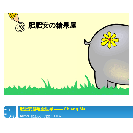
肥肥安の糖果屋
肥肥安游遍全世界 —— Chiang Mai
1 月
26
Author: 肥肥安 | 浏览：1,032