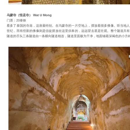
乌蒙寺（悟孟寺） Wat U Mong
门票：20泰铢
看多了泰国的寺庙，这座最特别。在乌蒙寺的一片空地上，摆放着很多佛像。听当地人
世纪，而有些新的佛像则是信徒摆放在这里供奉的，远远望去甚是壮观。整个隧道共有
隧道的尽头三条隧道由一条横向隧道相连，隧道里面极为干净，地面铺着深褐色的小方