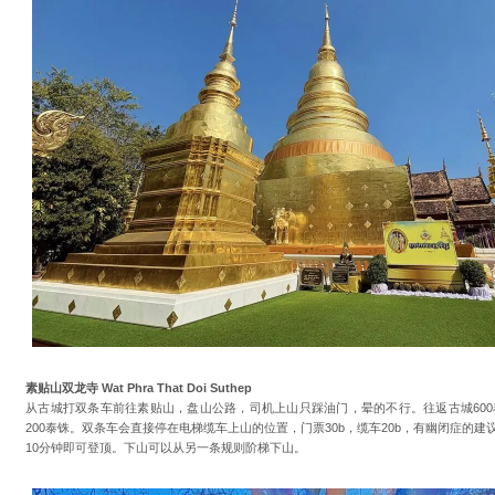
素贴山双龙寺 Wat Phra That Doi Suthep
从古城打双条车前往素贴山，盘山公路，司机上山只踩油门，晕的不行。往返古城60
200泰铢。双条车会直接停在电梯缆车上山的位置，门票30b，缆车20b，有幽闭症的建
10分钟即可登顶。下山可以从另一条规则阶梯下山。