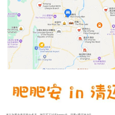
本以为要在泰逗留十多天，淘宝买了10天happy卡，流量+通话38.9元