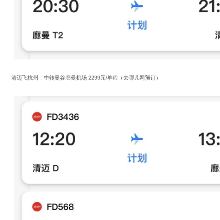
清迈飞杭州，中转曼谷廊曼机场 2299元/单程（去哪儿网预订）